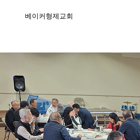
베이커형제교회