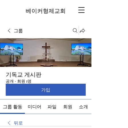
베이커형제교회
그룹
기독교 게시판
공개
·
회원 1명
가입
그룹 활동
미디어
파일
회원
소개
뒤로