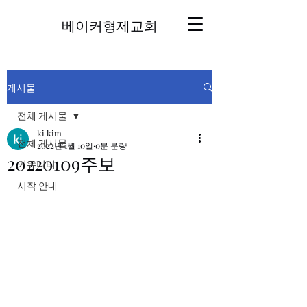
베이커형제교회
게시물
전체 게시물
ki kim
전체 게시물
2022년 1월 10일
0분 분량
20220109주보
커뮤니티
시작 안내