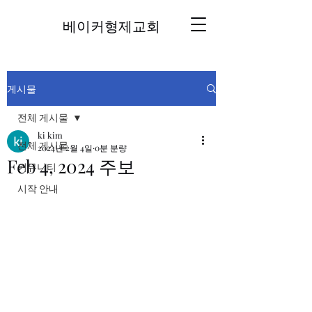
베이커형제교회
게시물
전체 게시물
ki kim
전체 게시물
2024년 2월 4일
0분 분량
Feb 4, 2024 주보
커뮤니티
시작 안내