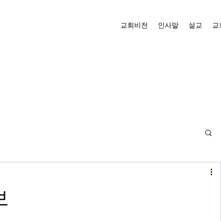
교회비전
인사말
설교
교
내
보