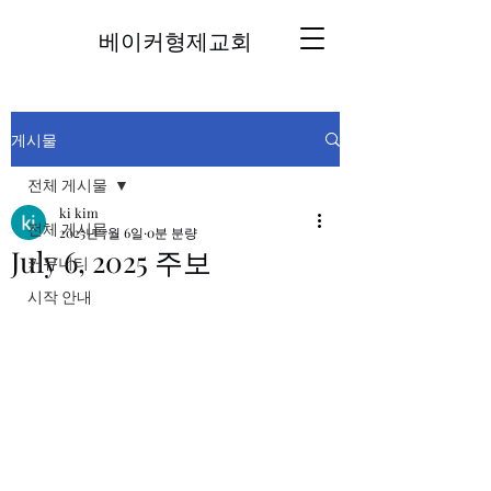
베이커형제교회
게시물
전체 게시물
ki kim
전체 게시물
2025년 7월 6일
0분 분량
July 6, 2025 주보
커뮤니티
시작 안내