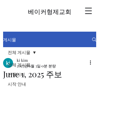
베이커형제교회
게시물
전체 게시물
ki kim
전체 게시물
2025년 6월 3일
0분 분량
June 1, 2025 주보
커뮤니티
시작 안내