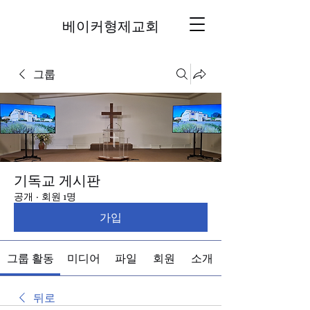
베이커형제교회
그룹
기독교 게시판
공개
·
회원 1명
가입
그룹 활동
미디어
파일
회원
소개
뒤로