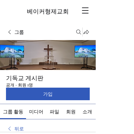
베이커형제교회
그룹
기독교 게시판
공개
·
회원 1명
가입
그룹 활동
미디어
파일
회원
소개
뒤로