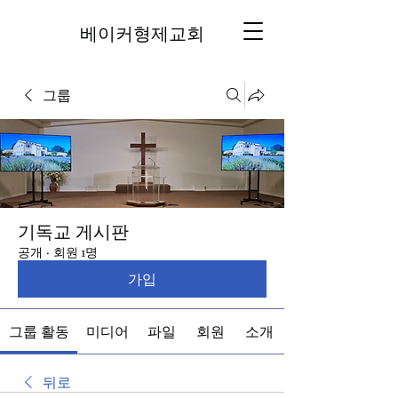
베이커형제교회
그룹
기독교 게시판
공개
·
회원 1명
가입
그룹 활동
미디어
파일
회원
소개
뒤로