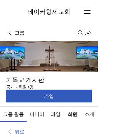
베이커형제교회
그룹
기독교 게시판
공개
·
회원 1명
가입
그룹 활동
미디어
파일
회원
소개
뒤로