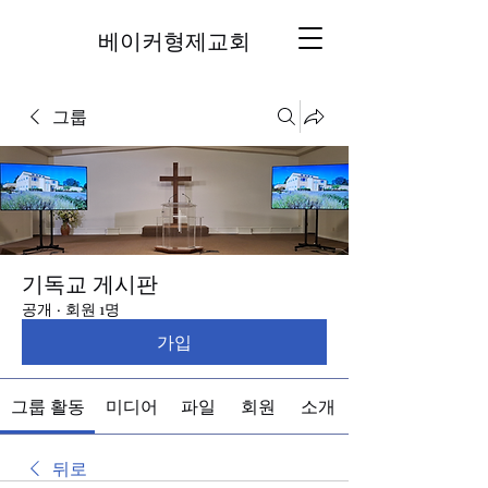
베이커형제교회
그룹
기독교 게시판
공개
·
회원 1명
가입
그룹 활동
미디어
파일
회원
소개
뒤로