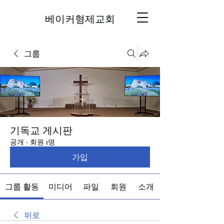
베이커형제교회
그룹
기독교 게시판
공개
·
회원 1명
가입
그룹 활동
미디어
파일
회원
소개
뒤로