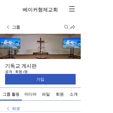
베이커형제교회
그룹
기독교 게시판
공개
·
회원 1명
가입
그룹 활동
미디어
파일
회원
소개
뒤로