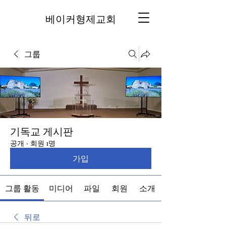
베이커형제교회
그룹
기독교 게시판
공개
·
회원 1명
가입
그룹 활동
미디어
파일
회원
소개
뒤로