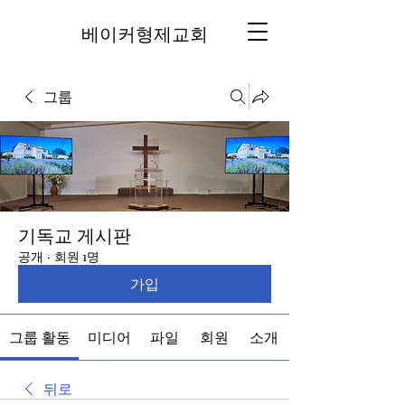
베이커형제교회
그룹
기독교 게시판
공개
·
회원 1명
가입
그룹 활동
미디어
파일
회원
소개
뒤로