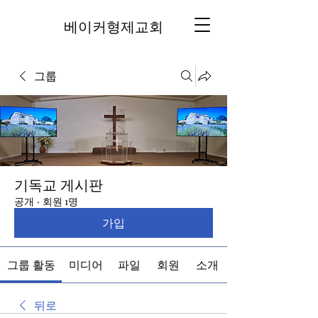
베이커형제교회
그룹
기독교 게시판
공개
·
회원 1명
가입
그룹 활동
미디어
파일
회원
소개
뒤로