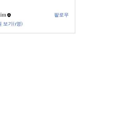
kim
팔로우
 보기(1명)