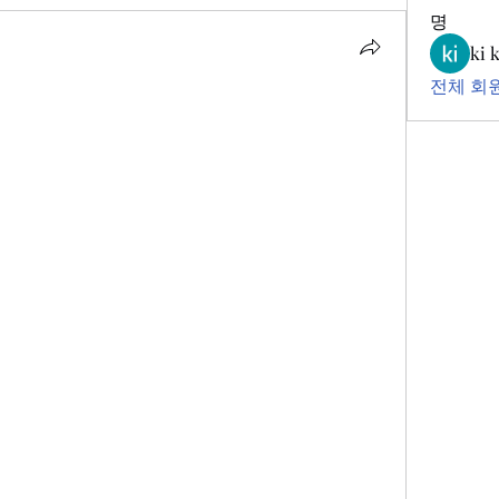
명
ki 
전체 회원