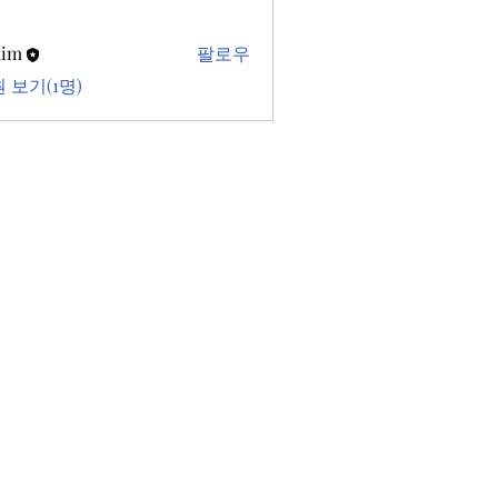
kim
팔로우
 보기(1명)