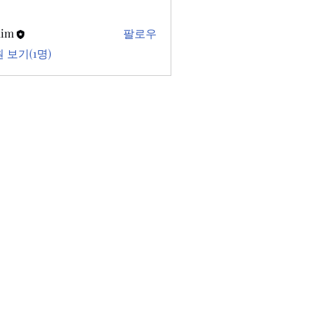
kim
팔로우
 보기(1명)