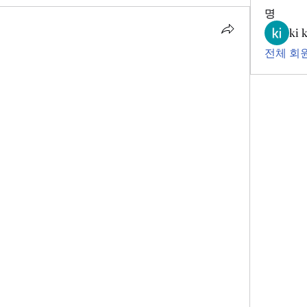
명
ki 
전체 회원