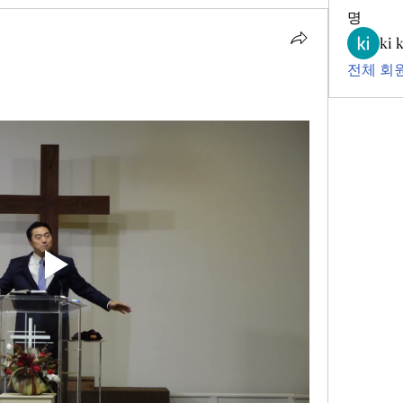
명
ki 
전체 회원