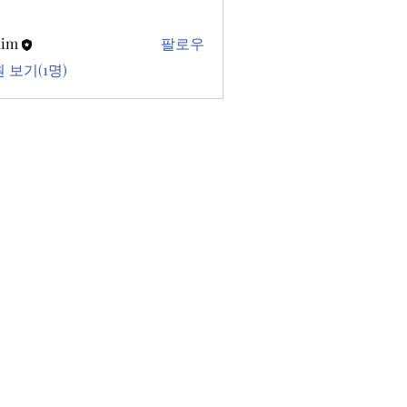
kim
팔로우
 보기(1명)