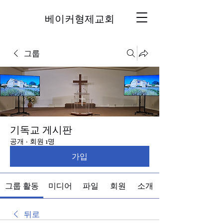
베이커형제교회
그룹
기독교 게시판
공개
·
회원 1명
가입
그룹 활동
미디어
파일
회원
소개
뒤로