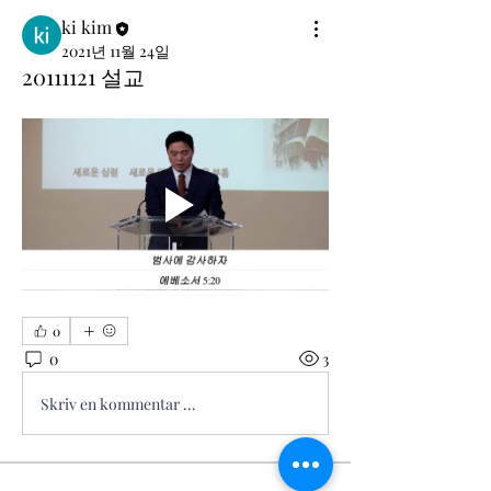
ki kim
2021년 11월 24일
20111121 설교
0
0
3
Skriv en kommentar …