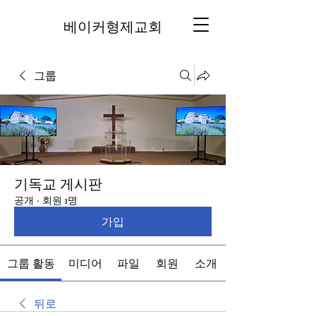
베이커형제교회
그룹
기독교 게시판
공개
·
회원 1명
가입
그룹 활동
미디어
파일
회원
소개
뒤로