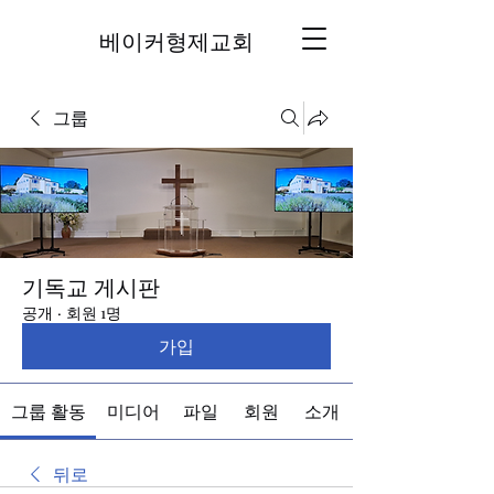
베이커형제교회
그룹
기독교 게시판
공개
·
회원 1명
가입
그룹 활동
미디어
파일
회원
소개
뒤로