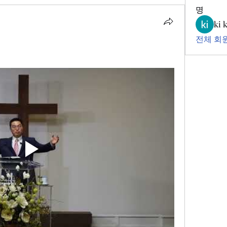
명
ki 
전체 회원