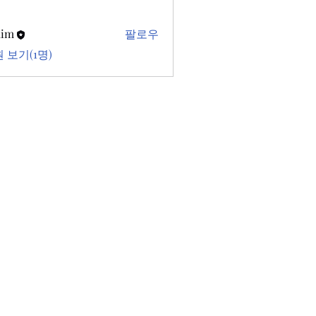
kim
팔로우
 보기(1명)