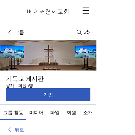
베이커형제교회
그룹
기독교 게시판
공개
·
회원 1명
가입
그룹 활동
미디어
파일
회원
소개
뒤로