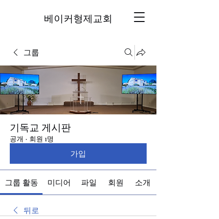
베이커형제교회
그룹
기독교 게시판
공개
·
회원 1명
가입
그룹 활동
미디어
파일
회원
소개
뒤로