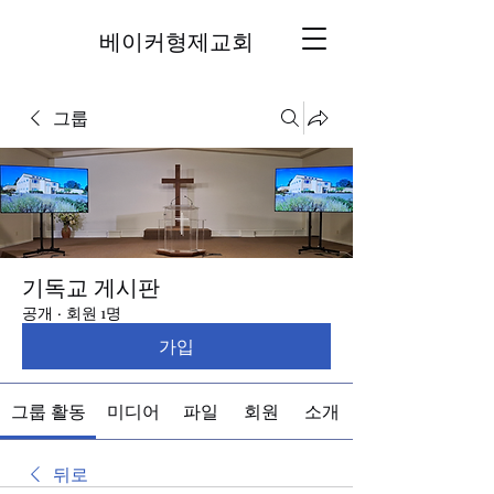
베이커형제교회
그룹
기독교 게시판
공개
·
회원 1명
가입
그룹 활동
미디어
파일
회원
소개
뒤로